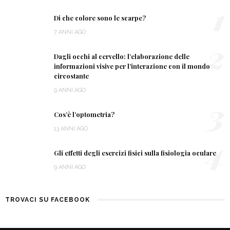
1
Di che colore sono le scarpe?
7 ANNI AGO
2
Dagli occhi al cervello: l’elaborazione delle
informazioni visive per l’interazione con il mondo
circostante
9 ANNI AGO
3
Cos’è l’optometria?
13 ANNI AGO
4
Gli effetti degli esercizi fisici sulla fisiologia oculare
9 ANNI AGO
TROVACI SU FACEBOOK