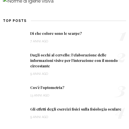
TOP POSTS
1
Di che colore sono le scarpe?
7 ANNI AGO
2
Dagli occhi al cervello: l’elaborazione delle
informazioni visive per l’interazione con il mondo
circostante
9 ANNI AGO
3
Cos’è l’optometria?
13 ANNI AGO
4
Gli effetti degli esercizi fisici sulla fisiologia oculare
9 ANNI AGO