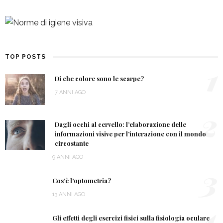
TOP POSTS
1
Di che colore sono le scarpe?
7 ANNI AGO
2
Dagli occhi al cervello: l’elaborazione delle
informazioni visive per l’interazione con il mondo
circostante
9 ANNI AGO
3
Cos’è l’optometria?
13 ANNI AGO
4
Gli effetti degli esercizi fisici sulla fisiologia oculare