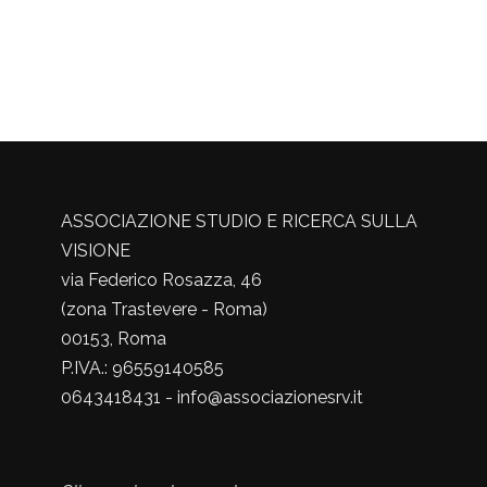
ASSOCIAZIONE STUDIO E RICERCA SULLA
VISIONE
via Federico Rosazza, 46
(zona Trastevere - Roma)
00153, Roma
P.IVA.: 96559140585
0643418431 - info@associazionesrv.it