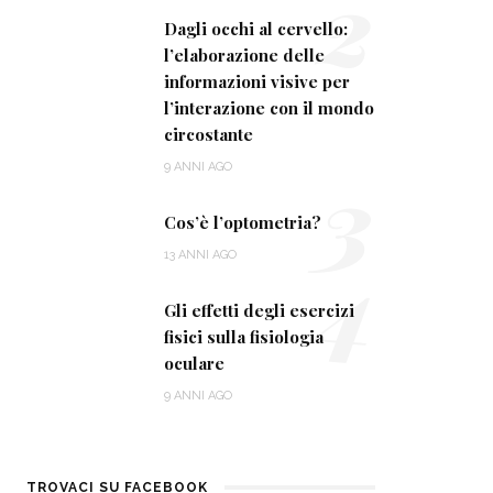
2
Dagli occhi al cervello:
l’elaborazione delle
informazioni visive per
l’interazione con il mondo
circostante
3
9 ANNI AGO
Cos’è l’optometria?
4
13 ANNI AGO
Gli effetti degli esercizi
fisici sulla fisiologia
oculare
9 ANNI AGO
TROVACI SU FACEBOOK