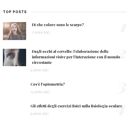
TOP POSTS
1
Di che colore sono le scarpe?
7 ANNI AGO
2
Dagli occhi al cervello: l’elaborazione delle
informazioni visive per l’interazione con il mondo
circostante
9 ANNI AGO
3
Cos’è l’optometria?
13 ANNI AGO
4
Gli effetti degli esercizi fisici sulla fisiologia oculare
9 ANNI AGO