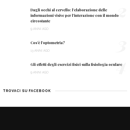
2
Dagli occhi al cervello: l’elaborazione delle
informazioni visive per l’interazione con il mondo
circostante
9 ANNI AGO
3
Cos’è l’optometria?
13 ANNI AGO
4
Gli effetti degli esercizi fisici sulla fisiologia oculare
9 ANNI AGO
TROVACI SU FACEBOOK