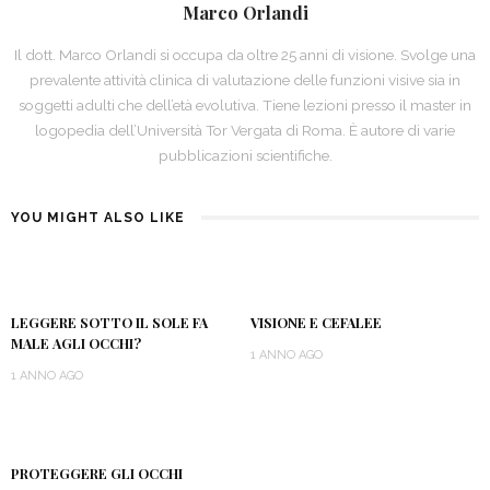
Marco Orlandi
Il dott. Marco Orlandi si occupa da oltre 25 anni di visione. Svolge una
prevalente attività clinica di valutazione delle funzioni visive sia in
soggetti adulti che dell’età evolutiva. Tiene lezioni presso il master in
logopedia dell’Università Tor Vergata di Roma. È autore di varie
pubblicazioni scientifiche.
YOU MIGHT ALSO LIKE
LEGGERE SOTTO IL SOLE FA
VISIONE E CEFALEE
MALE AGLI OCCHI?
1 ANNO AGO
1 ANNO AGO
PROTEGGERE GLI OCCHI