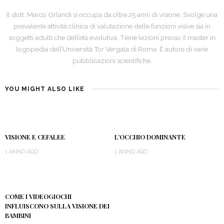
Il dott. Marco Orlandi si occupa da oltre 25 anni di visione. Svolge una
prevalente attività clinica di valutazione delle funzioni visive sia in
soggetti adulti che dell’età evolutiva. Tiene lezioni presso il master in
logopedia dell’Università Tor Vergata di Roma. È autore di varie
pubblicazioni scientifiche.
YOU MIGHT ALSO LIKE
VISIONE E CEFALEE
L’OCCHIO DOMINANTE
1 ANNO AGO
1 ANNO AGO
COME I VIDEOGIOCHI
INFLUISCONO SULLA VISIONE DEI
BAMBINI