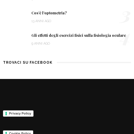
3
Cos’è l’optometria?
13 ANNI AGO
4
Gli effetti degli esercizi fisici sulla fisiologia oculare
9 ANNI AGO
TROVACI SU FACEBOOK
Privacy Policy
Cookie Policy