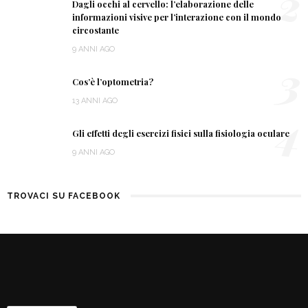
2
Dagli occhi al cervello: l’elaborazione delle
informazioni visive per l’interazione con il mondo
circostante
9 ANNI AGO
3
Cos’è l’optometria?
13 ANNI AGO
4
Gli effetti degli esercizi fisici sulla fisiologia oculare
9 ANNI AGO
TROVACI SU FACEBOOK