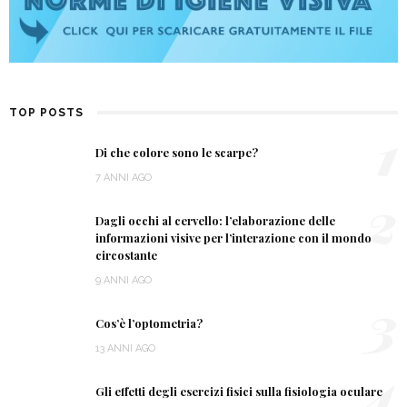
TOP POSTS
1
Di che colore sono le scarpe?
7 ANNI AGO
2
Dagli occhi al cervello: l’elaborazione delle
informazioni visive per l’interazione con il mondo
circostante
9 ANNI AGO
3
Cos’è l’optometria?
13 ANNI AGO
4
Gli effetti degli esercizi fisici sulla fisiologia oculare