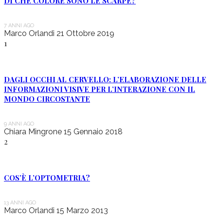
DI CHE COLORE SONO LE SCARPE?
7 ANNI AGO
Marco Orlandi
21 Ottobre 2019
1
DAGLI OCCHI AL CERVELLO: L’ELABORAZIONE DELLE
INFORMAZIONI VISIVE PER L’INTERAZIONE CON IL
MONDO CIRCOSTANTE
9 ANNI AGO
Chiara Mingrone
15 Gennaio 2018
2
COS’È L’OPTOMETRIA?
13 ANNI AGO
Marco Orlandi
15 Marzo 2013