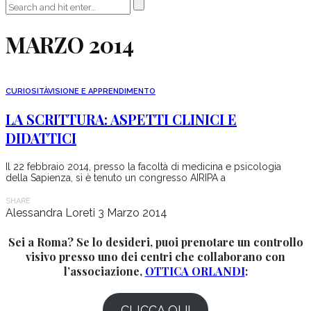
MARZO 2014
CURIOSITÀ
VISIONE E APPRENDIMENTO
LA SCRITTURA: ASPETTI CLINICI E
DIDATTICI
Il 22 febbraio 2014, presso la facoltà di medicina e psicologia
della Sapienza, si è tenuto un congresso AIRIPA a
SHARE
Alessandra Loreti
3 Marzo 2014
Sei a Roma? Se lo desideri, puoi prenotare un controllo
visivo presso uno dei centri che collaborano con
l’associazione,
OTTICA ORLANDI
:
CLICCA QUI