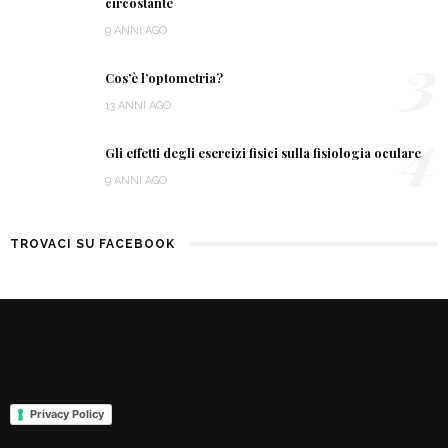
circostante
9 ANNI AGO
3
Cos’è l’optometria?
13 ANNI AGO
4
Gli effetti degli esercizi fisici sulla fisiologia oculare
9 ANNI AGO
TROVACI SU FACEBOOK
Privacy Policy