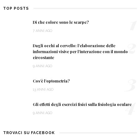
TOP POSTS
1
Di che colore sono le scarpe?
7 ANNI AGO
2
Dagli occhi al cervello: l’elaborazione delle
informazioni visive per l’interazione con il mondo
circostante
9 ANNI AGO
3
Cos’è l’optometria?
13 ANNI AGO
4
Gli effetti degli esercizi fisici sulla fisiologia oculare
9 ANNI AGO
TROVACI SU FACEBOOK