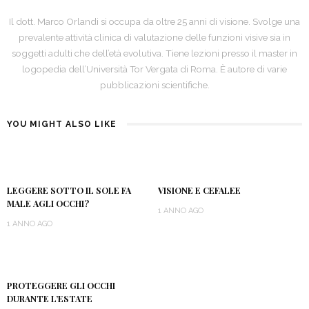
Il dott. Marco Orlandi si occupa da oltre 25 anni di visione. Svolge una
prevalente attività clinica di valutazione delle funzioni visive sia in
soggetti adulti che dell’età evolutiva. Tiene lezioni presso il master in
logopedia dell’Università Tor Vergata di Roma. È autore di varie
pubblicazioni scientifiche.
YOU MIGHT ALSO LIKE
LEGGERE SOTTO IL SOLE FA
VISIONE E CEFALEE
MALE AGLI OCCHI?
1 ANNO AGO
1 ANNO AGO
PROTEGGERE GLI OCCHI
DURANTE L’ESTATE