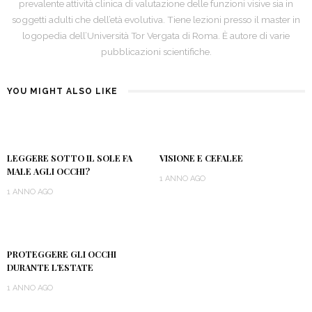
prevalente attività clinica di valutazione delle funzioni visive sia in
soggetti adulti che dell’età evolutiva. Tiene lezioni presso il master in
logopedia dell’Università Tor Vergata di Roma. È autore di varie
pubblicazioni scientifiche.
YOU MIGHT ALSO LIKE
LEGGERE SOTTO IL SOLE FA
VISIONE E CEFALEE
MALE AGLI OCCHI?
1 ANNO AGO
1 ANNO AGO
PROTEGGERE GLI OCCHI
DURANTE L’ESTATE
1 ANNO AGO