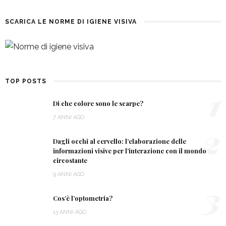
SCARICA LE NORME DI IGIENE VISIVA
TOP POSTS
1
Di che colore sono le scarpe?
7 ANNI AGO
2
Dagli occhi al cervello: l’elaborazione delle
informazioni visive per l’interazione con il mondo
circostante
9 ANNI AGO
3
Cos’è l’optometria?
13 ANNI AGO