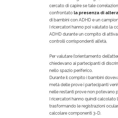
cercato di capire se tale correlazi
confrontato
la presenza di alter
di bambini con ADHD e un campione
I ricercatori hanno poi valutato l
ADHD durante un compito di attivazio
controlli corrispondenti all’età.
Per valutare l’orientamento dell’at
chiedevano ai partecipanti di discri
nello spazio periferico.
Durante il compito i bambini doveva
metà delle prove i partecipanti ven
nelle restanti prove non potevano p
I ricercatori hanno quindi calcolato
trasformando le registrazioni oculari
calcolare componenti 3-D.