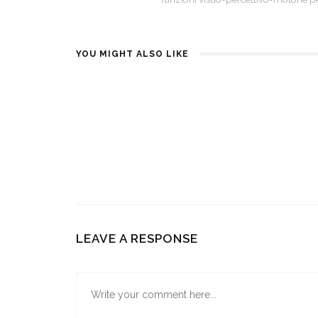
YOU MIGHT ALSO LIKE
LEGGERE SOTTO IL SOLE FA
VISIONE E
MALE AGLI OCCHI?
1 ANNO AGO
1 ANNO AGO
LEAVE A RESPONSE